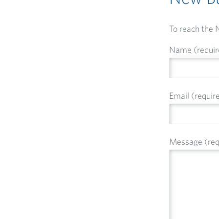
To reach the 
Name (requir
Email (requir
Message (req