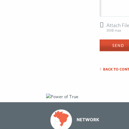
Attach Fil
Please leav
3MB max
BACK TO CON
NETWORK