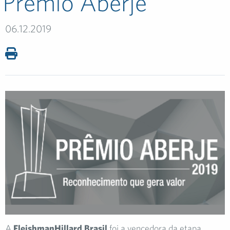
Prêmio Aberje
06.12.2019
A
FleishmanHillard Brasil
foi a vencedora da etapa