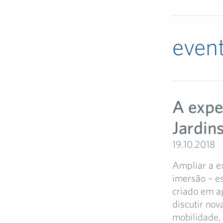
even
A expe
Jardin
19.10.2018
Ampliar a e
imersão – e
criado em a
discutir nov
mobilidade, 