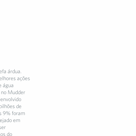
efa árdua.
elhores ações
e água
e no Mudder
senvolvido
bilhões de
as 9% foram
pejado em
ser
os do