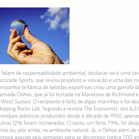
falam de responsabilidade ambiental, destacar-se é uma tar
cozade Sports, que reuniu propósito e inovação e uma das m
mpanhia britânica de bebidas esportivas criou uma garrafa d
hamada Oohos, que já foi testada na Maratona de Richmond 
 West Sussex. O recipiente é feito de algas marinhas e foi de
Skipping Rocks Lab. Segundo a revista The Economist, dos 6,3 
resíduos plásticos produzidos desde a década de 1950, apen
outros 12% foram incinerados. O resto, um forte 79%, foi des
rios ou, pior ainda, no ambiente natural. Já, o Oohos além de 
demora apenas seis semanas para se decompor contra 700 an