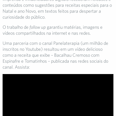
conteúdos como sugestões para receitas especiais para o
Natal e ano Novo, em textos feitos para despertar a
curiosidade do público.
O trabalho de
follow up
garantiu matérias, imagens e
vídeos compartilhados na internet e nas redes.
Uma parceria com o canal Panelaterapia (um milhão de
inscritos no Youtube) resultou em um vídeo delicioso
como a receita que exibe – Bacalhau Cremoso com
Espinafre e Tomatinhos – publicada nas redes sociais do
canal. Assista: