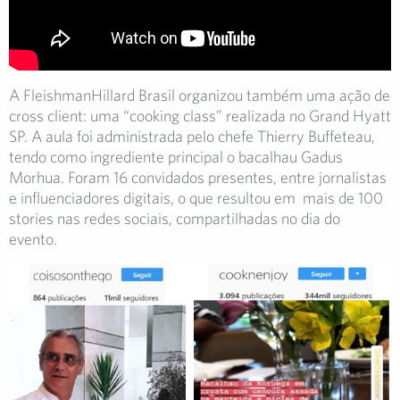
A FleishmanHillard Brasil organizou também uma ação de
cross client: uma “cooking class” realizada no Grand Hyatt
SP. A aula foi administrada pelo chefe Thierry Buffeteau,
tendo como ingrediente principal o bacalhau Gadus
Morhua. Foram 16 convidados presentes, entre jornalistas
e influenciadores digitais, o que resultou em mais de 100
stories nas redes sociais, compartilhadas no dia do
evento.