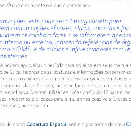
ão. O que é relevante e o que é demasiado.
anizações, este pode ser o timing correto para
em comunicações eficazes, claras, sucintas e fact
imularem os colaboradores a se informarem apena
eja interno ou externo, indicando referências de ór
como a OMS, e de mídias e influenciadores com r
nsistentes.
 podem aproveitar o período para atualizarem seus manuais
 de Ética, reforçando as posturas e informações corporativas
nte que os pilares da companhia foram erguidos em bases s
e autenticidade. Por isso, inicie, se for preciso, uma comuni
o e confiança. Vamos utilizar as lições do Covid-19 para cria
dos, modernos e eficazes para simularmos possíveis futuras c
bernética, por exemplo.
tro de nossa
Cobertura Especial
sobre a pandemia do novo
Co