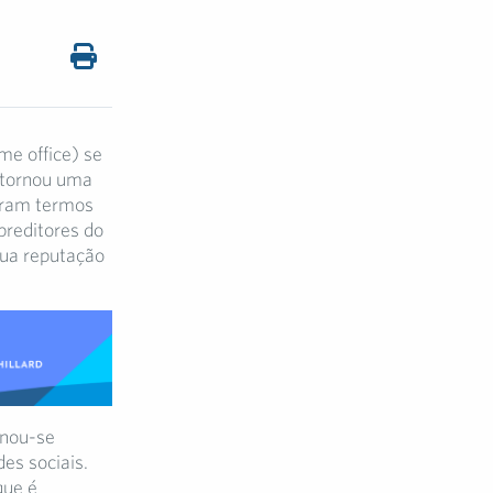
me office) se
e tornou uma
naram termos
preditores do
sua reputação
nou-se
es sociais.
que é