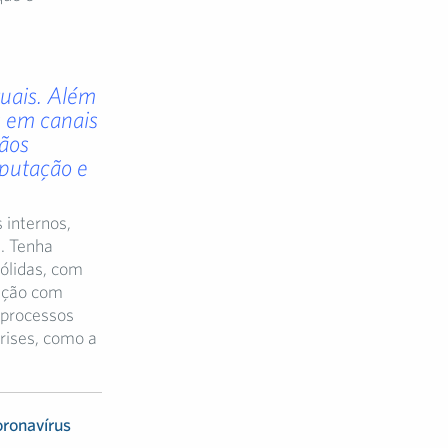
uais.
Além
s em canais
gãos
eputação e
 internos,
. Tenha
ólidas, com
cação com
r processos
rises, como a
ronavírus