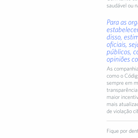
saudável ou n
Para as org
estabelecer
disso, est
oficiais, s
públicos, 
opiniões co
As companhias
como o Código
sempre em me
transparência 
maior incentiv
mais atualiza
de violação ci
Fique por den