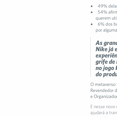
49% delas
54% afir
querem util
6% dos br
por alguma
As grand
Nike já 
experiên
grife de
no jogo 
do produ
O metaverso t
Revendedor de
e Organizador
E nesse novo 
ajudará a tra