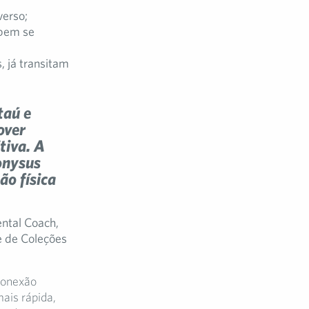
verso;
bem se
, já transitam
taú e
over
tiva. A
ionysus
ão física
ntal Coach,
e de Coleções
conexão
ais rápida,