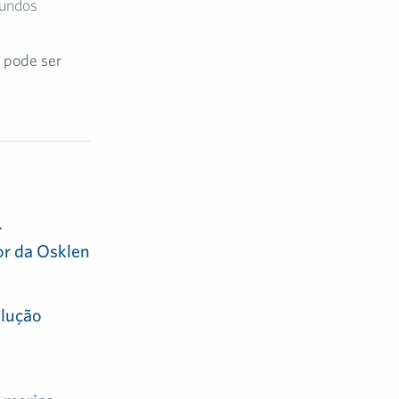
mundos
 pode ser
r
or da Osklen
olução