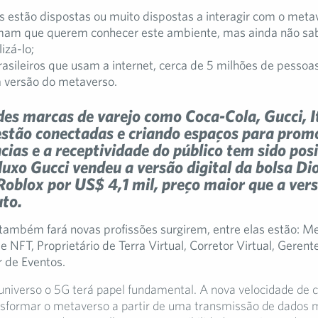
 estão dispostas ou muito dispostas a interagir com o meta
mam que querem conhecer este ambiente, mas ainda não sa
izá-lo;
asileiros que usam a internet, cerca de 5 milhões de pessoas
 versão do metaverso.
es marcas de varejo como Coca-Cola, Gucci, I
estão conectadas e criando espaços para prom
cias e a receptividade do público tem sido posi
 luxo Gucci vendeu a versão digital da bolsa D
Roblox por US$ 4,1 mil, preço maior que a vers
to.
ambém fará novas profissões surgirem, entre elas estão: Me
 NFT, Proprietário de Terra Virtual, Corretor Virtual, Gerent
 de Eventos.
universo o 5G terá papel fundamental. A nova velocidade de 
nsformar o metaverso a partir de uma transmissão de dados m