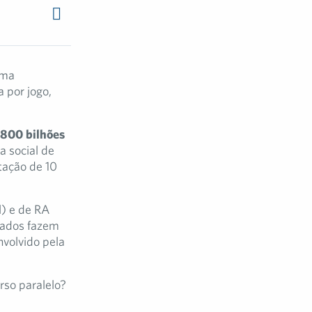
rma
 por jogo,
 800 bilhões
a social de
tação de 10
l) e de RA
dados fazem
nvolvido pela
rso paralelo?