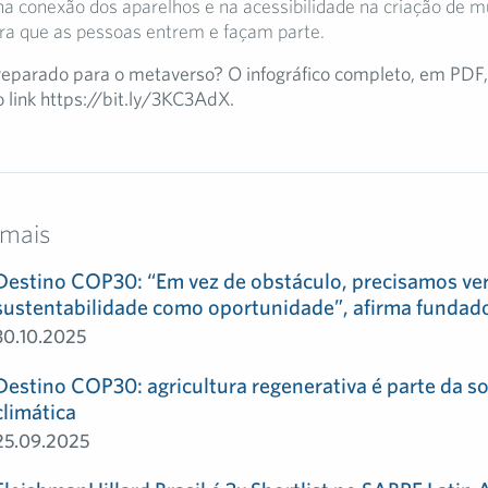
na conexão dos aparelhos e na acessibilidade na criação de 
a que as pessoas entrem e façam parte.
reparado para o metaverso? O infográfico completo, em PDF,
 link https://bit.ly/3KC3AdX
.
 mais
Destino COP30: “Em vez de obstáculo, precisamos ve
sustentabilidade como oportunidade”, afirma fundad
30.10.2025
Destino COP30: agricultura regenerativa é parte da s
climática
25.09.2025