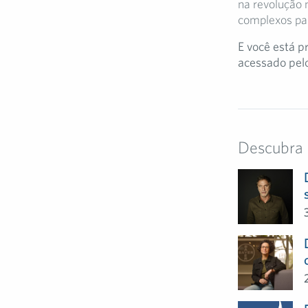
na revolução 
complexos par
E você está p
acessado pelo
Descubra