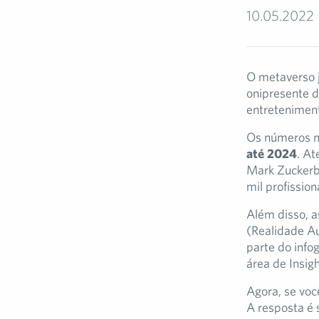
10.05.2022
O metaverso j
onipresente d
entreteniment
Os números m
até 2024
. At
Mark Zuckerbe
mil profission
Além disso, a
(Realidade A
parte do infog
área de Insig
Agora, se voc
A resposta é 