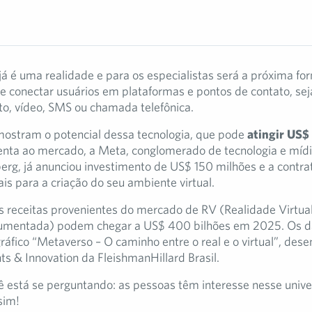
á é uma realidade e para os especialistas será a próxima fo
e conectar usuários em plataformas e pontos de contato, seja
o, vídeo, SMS ou chamada telefônica.
ostram o potencial dessa tecnologia, que pode
atingir US$
enta ao mercado, a Meta, conglomerado de tecnologia e mídi
rg, já anunciou investimento de US$ 150 milhões e a contra
ais para a criação do seu ambiente virtual.
s receitas provenientes do mercado de RV (Realidade Virtua
umentada) podem chegar a US$ 400 bilhões em 2025. Os 
ráfico “Metaverso – O caminho entre o real e o virtual”, dese
hts & Innovation da FleishmanHillard Brasil.
ê está se perguntando: as pessoas têm interesse nesse unive
sim!