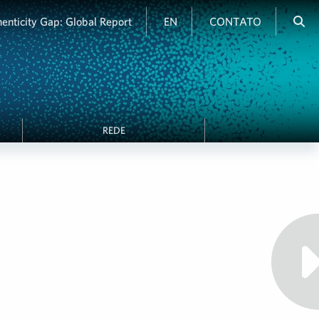
enticity Gap: Global Report
EN
CONTATO
REDE