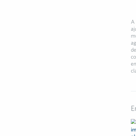
A 
aj
mu
ag
de
co
en
cl
E