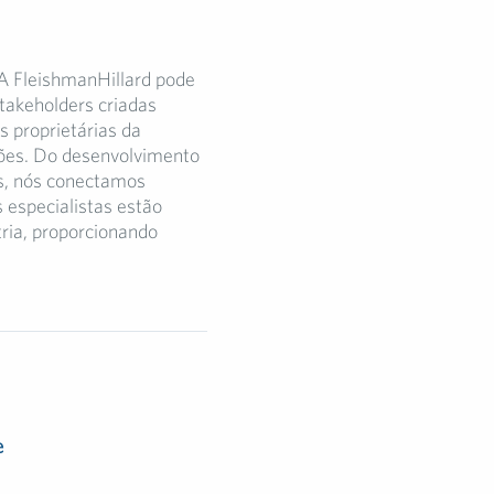
 A FleishmanHillard pode
stakeholders criadas
s proprietárias da
sões. Do desenvolvimento
as, nós conectamos
 especialistas estão
ria, proporcionando
e