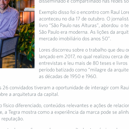
disseminado e compartilhado nas redes soc
Exemplo disso foi o encontro com Raul Lor
aconteceu no dia 17 de outubro. O jornalist
livro “São Paulo nas Alturas”, abordou o 
São Paulo era moderna. As lições da arquit
mercado imobiliário dos anos 50”.
Lores discorreu sobre o trabalho que deu o
lançado em 2017, no qual realizou cerca d
entrevistas e leu mais de 80 teses e livros
período batizado como “milagre da arquite
as décadas de 1950 e 1960.
s 26 convidados tiveram a oportunidade de interagir com Raul
re a arquitetura da capital.
o físico diferenciado, conteúdos relevantes e ações de relac
e, a Tegra mostra como a experiência da marca pode se alin
 reputação.