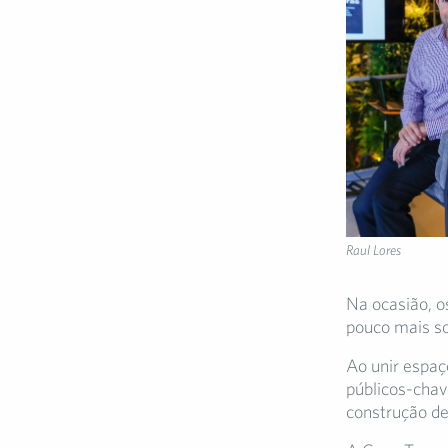
Raul Lores
Na ocasião, o
pouco mais sob
Ao unir espaç
públicos-chav
construção de