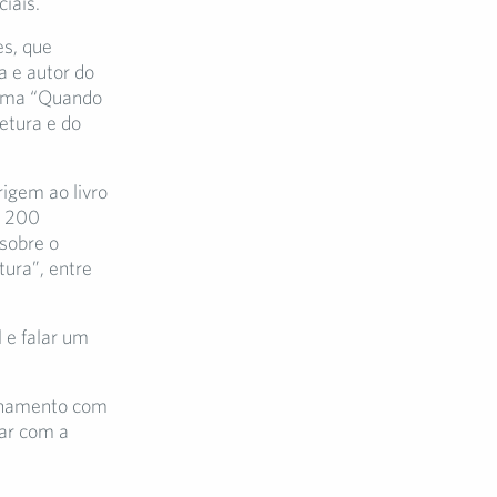
iais.
es, que
a e autor do
tema “Quando
etura e do
rigem ao livro
e 200
 sobre o
tura”, entre
 e falar um
ionamento com
har com a