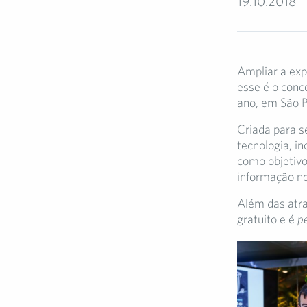
19.10.2018
Ampliar a exp
esse é o conc
ano, em São P
Criada para s
tecnologia, i
como objetivo
informação no
Além das atra
gratuito e é
pe