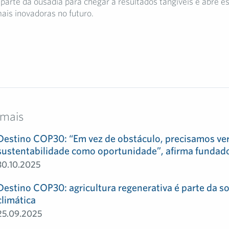
parte da ousadia para chegar a resultados tangíveis e abre e
ais inovadoras no futuro.
 mais
Destino COP30: “Em vez de obstáculo, precisamos ve
sustentabilidade como oportunidade”, afirma fundad
30.10.2025
Destino COP30: agricultura regenerativa é parte da s
climática
25.09.2025