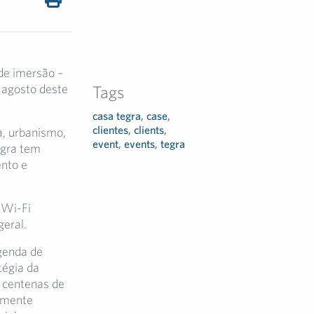
de imersão –
 agosto deste
Tags
casa tegra
,
case
,
clientes
,
clients
,
a, urbanismo,
event
,
events
,
tegra
egra tem
ento e
 Wi-Fi
geral.
agenda de
tégia da
 centenas de
amente