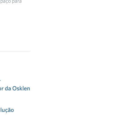
spaço para
r
or da Osklen
olução