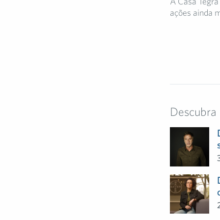
A Casa Tegra 
ações ainda m
Descubra