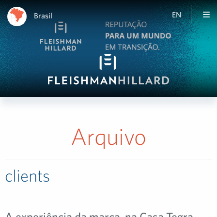
EN
Brasil
Arquivo
clients
A experiência da marca, na Casa Tegra,