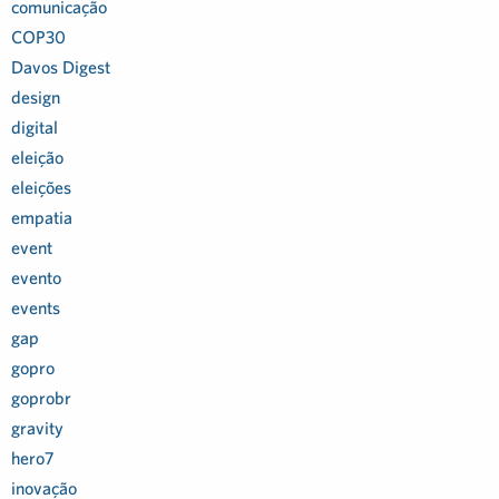
comunicação
COP30
Davos Digest
design
digital
eleição
eleições
empatia
event
evento
events
gap
gopro
goprobr
gravity
hero7
inovação