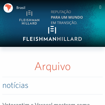
Brasil
Arquivo
notícias
Votorantim e Veracel mostram como