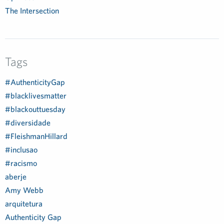
The Intersection
Tags
#AuthenticityGap
#blacklivesmatter
#blackouttuesday
#diversidade
#FleishmanHillard
#inclusao
#racismo
aberje
Amy Webb
arquitetura
Authenticity Gap