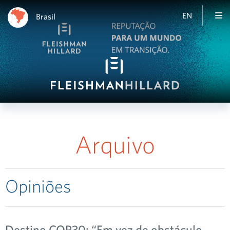
EN
Brasil
Arquivo
Opiniões
Destino COP30: “Em vez de obstáculo,