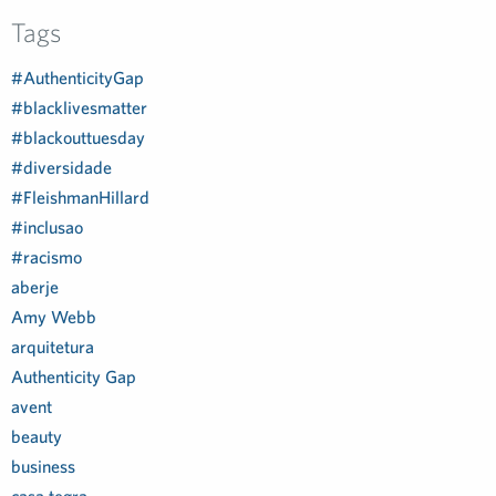
Tags
#AuthenticityGap
#blacklivesmatter
#blackouttuesday
#diversidade
#FleishmanHillard
#inclusao
#racismo
aberje
Amy Webb
arquitetura
Authenticity Gap
avent
beauty
business