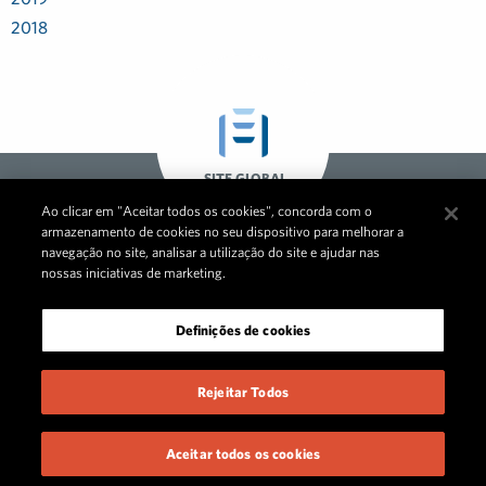
2018
SITE GLOBAL
Ao clicar em "Aceitar todos os cookies", concorda com o
armazenamento de cookies no seu dispositivo para melhorar a
navegação no site, analisar a utilização do site e ajudar nas
nossas iniciativas de marketing.
Definições de cookies
Rejeitar Todos
© 2026 FleishmanHillard
Portal de Privacidade
Política de Privacidade
Aceitar todos os cookies